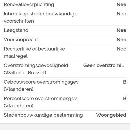
Renovatieverplichting
Nee
Inbreuk op stedenbouwkundige
Nee
voorschriften
Leegstand
Nee
Voorkooprecht
Nee
Rechterlijke of bestuurlijke
Nee
maatregel
Overstromingsgevoeligheid
Geen overstromingsgebied
(Wallonië, Brussel)
Gebouwscore overstromingsgev.
B
(Vlaanderen)
Perceelscore overstromingsgev.
B
(Vlaanderen)
Stedenbouwkundige bestemming
Woongebied