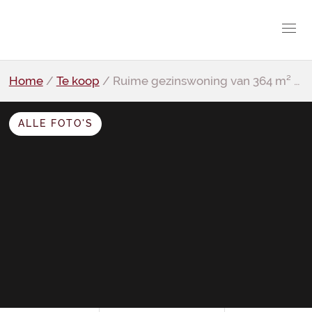
Home
/
Te koop
/
Ruime gezinswoning van 364 m² met garage in hartje centrum
ALLE FOTO'S