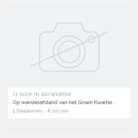
TE KOOP
IN
ANTWERPEN
Op wandelafstand van het Groen Kwartier een te renoveren woning en/of opbrengsteigendom met een stadstuin
5
Slaapkamers
-
€ 575.000