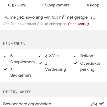
€ 975.000
6
Slaapkamers
Te koop
Ruime gezinswoning van 364 m² met garage in hartje centrum
Van Beethovenstraat 8, 2018 Antwerpen
Open kaart
KENMERKEN
6
4
WC's
Balkon
Slaapkamers
1
Overdekte
3
Verdieping
parking
Badkamers
OPPERVLAKTES
2
Bewoonbare oppervlakte
364
m